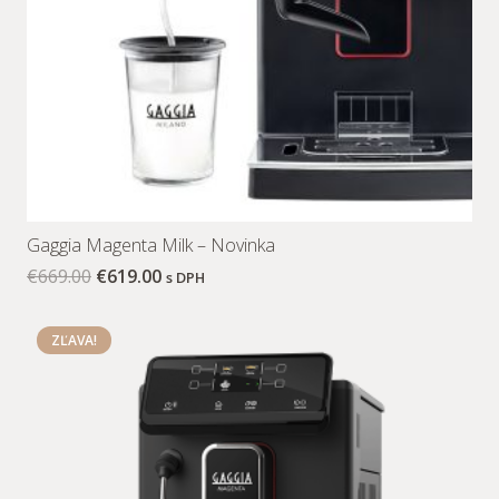
Gaggia Magenta Milk – Novinka
€
669.00
€
619.00
s DPH
ZĽAVA!