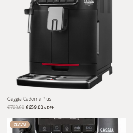
Gaggia Cadorna Plus
€
700.00
€
659.00
s DPH
ZĽAVA!