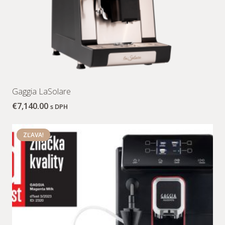
Gaggia LaSolare
€
7,140.00
s DPH
ZĽAVA!