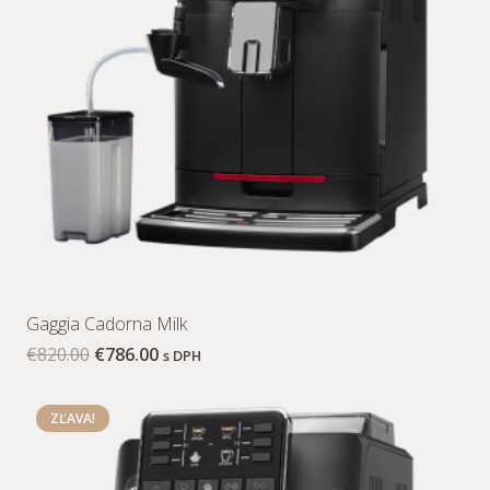
Gaggia Cadorna Milk
€
820.00
€
786.00
s DPH
ZĽAVA!