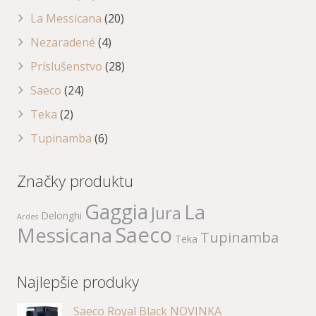
La Messicana
(20)
Nezaradené
(4)
Príslušenstvo
(28)
Saeco
(24)
Teka
(2)
Tupinamba
(6)
Značky produktu
Gaggia
La
Jura
Delonghi
Ardes
Saeco
Messicana
Tupinamba
Teka
Najlepšie produky
Saeco Royal Black NOVINKA