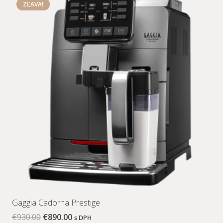
ZĽAVA!
Gaggia Cadorna Prestige
€
930.00
€
890.00
s DPH