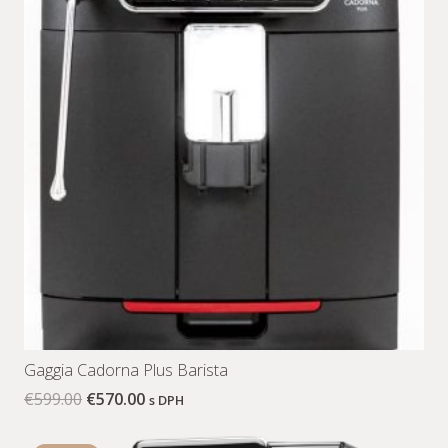
Gaggia Cadorna Plus Barista
€
599.00
€
570.00
s DPH