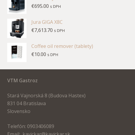
€
695.00
s DPH
Jura GIGA X8C
€
7,613.70
s DPH
Coffee oil remover (tablety)
€
10.00
s DPH
VTM Gastroz
Stará Vajnorská 8 (Budova Hastex)
831 04 Bratislava
Slovensko
Telefón: 0903406089
Email: kavickar@kavickar.sk