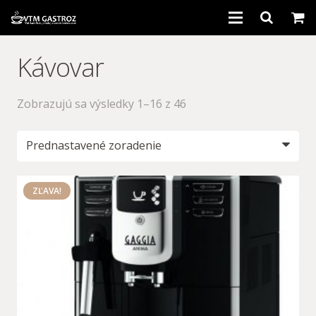
Domov
Kávovar
Kávovary
Zobrazujú sa výsledky 1–16 z 46
Káva
Príslušenstvo
ZĽAVA!
Bazár
Servis
Informácie
Kontakt