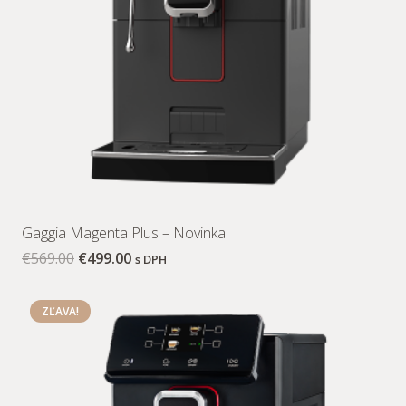
Gaggia Magenta Plus – Novinka
€
569.00
€
499.00
s DPH
ZĽAVA!