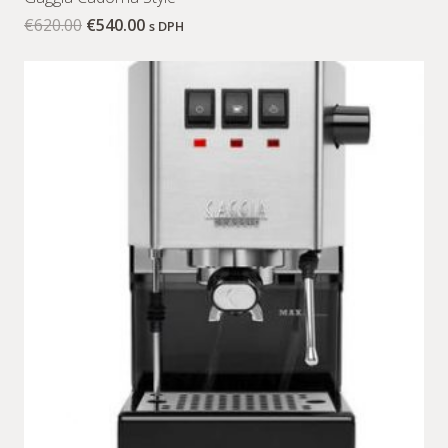
€
620.00
€
540.00
s DPH