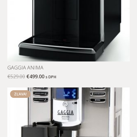
GAGGIA ANIMA
€
529.00
€
499.00
s DPH
ZĽAVA!