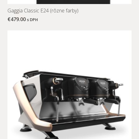
Gaggia Classic E24 (rôzne farby)
€
479.00
s DPH