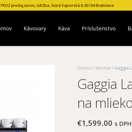
ROZ predaj,servis, údržba, Stará Vajnorská 8, 83104 Bratislava
omov
Kávovary
Káva
Príslušenstvo
B
Domov
/
Kávovar
/ Gaggia L
Gaggia L
na mliek
€
1,599.00
s DPH