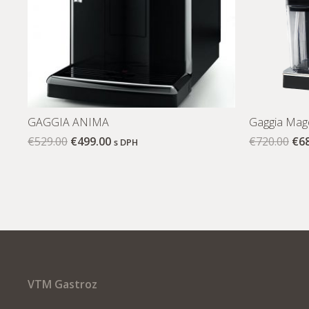
GAGGIA ANIMA
Gaggia Mage
€
529.00
€
499.00
€
720.00
€
6
s DPH
VTM Gastroz