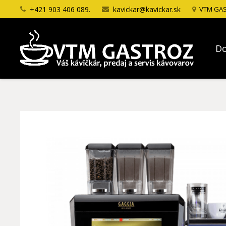
+421 903 406 089.
kavickar@kavickar.sk
VTM GAST
D