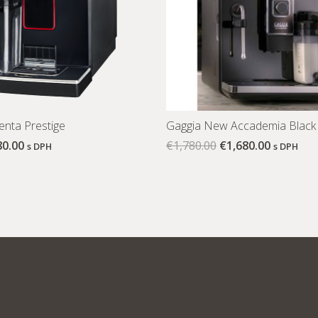
nta Prestige
Gaggia New Accademia Black
80.00
€
1,780.00
€
1,680.00
s DPH
s DPH