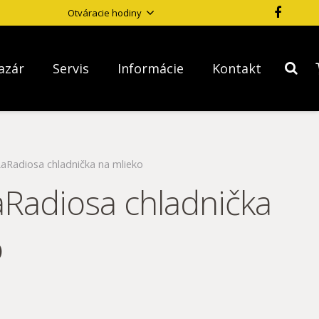
Otváracie hodiny
azár
Servis
Informácie
Kontakt
aRadiosa chladnička na mlieko
aRadiosa chladnička
o