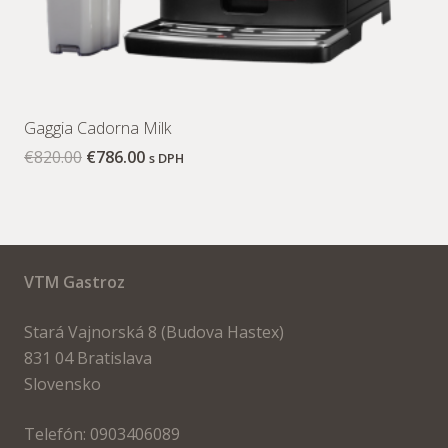
Gaggia Cadorna Milk
€
820.00
€
786.00
s DPH
VTM Gastroz
Stará Vajnorská 8 (Budova Hastex)
831 04 Bratislava
Slovensko
Telefón: 0903406089