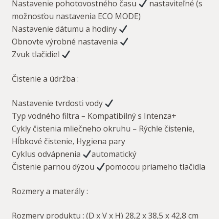
Nastavenie pohotovostného času
nastaviteľné (s
možnosťou nastavenia ECO MODE)
Nastavenie dátumu a hodiny
Obnovte výrobné nastavenia
Zvuk tlačidiel
Čistenie a údržba :
Nastavenie tvrdosti vody
Typ vodného filtra – Kompatibilný s Intenza+
Cykly čistenia mliečneho okruhu – Rýchle čistenie,
Hĺbkové čistenie, Hygiena pary
Cyklus odvápnenia
automatický
Čistenie parnou dýzou
pomocou priameho tlačidla
Rozmery a materály :
Rozmery produktu : (D x V x H) 28,2 x 38,5 x 42,8 cm