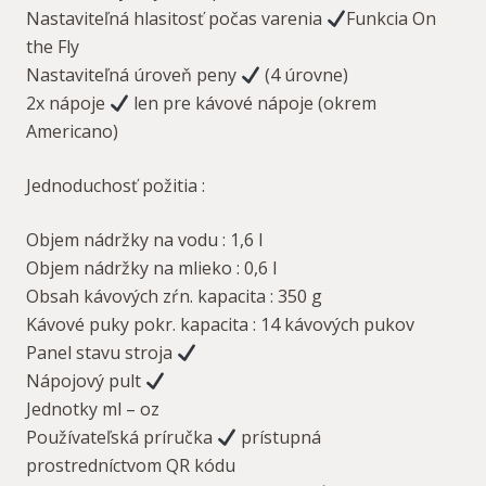
Nastaviteľná hlasitosť počas varenia
Funkcia On
the Fly
Nastaviteľná úroveň peny
(4 úrovne)
2x nápoje
len pre kávové nápoje (okrem
Americano)
Jednoduchosť požitia :
Objem nádržky na vodu : 1,6 l
Objem nádržky na mlieko : 0,6 l
Obsah kávových zŕn. kapacita : 350 g
Kávové puky pokr. kapacita : 14 kávových pukov
Panel stavu stroja
Nápojový pult
Jednotky ml – oz
Používateľská príručka
prístupná
prostredníctvom QR kódu