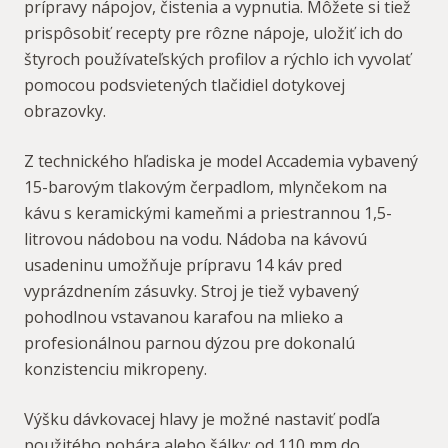
prípravy nápojov, čistenia a vypnutia. Môžete si tiež
prispôsobiť recepty pre rôzne nápoje, uložiť ich do
štyroch používateľských profilov a rýchlo ich vyvolať
pomocou podsvietených tlačidiel dotykovej
obrazovky.
Z technického hľadiska je model Accademia vybavený
15-barovým tlakovým čerpadlom, mlynčekom na
kávu s keramickými kameňmi a priestrannou 1,5-
litrovou nádobou na vodu. Nádoba na kávovú
usadeninu umožňuje prípravu 14 káv pred
vyprázdnením zásuvky. Stroj je tiež vybavený
pohodlnou vstavanou karafou na mlieko a
profesionálnou parnou dýzou pre dokonalú
konzistenciu mikropeny.
Výšku dávkovacej hlavy je možné nastaviť podľa
použitého pohára alebo šálky: od 110 mm do