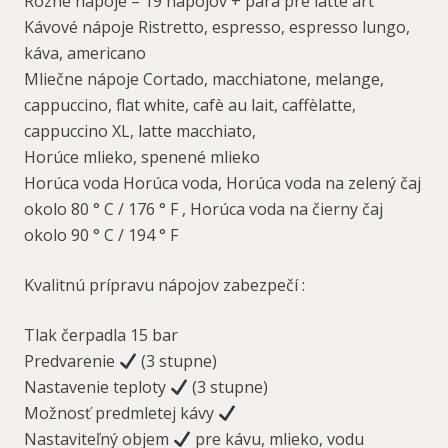
Rôzne nápoje – 19 nápojov + para pre latte art
Kávové nápoje Ristretto, espresso, espresso lungo,
káva, americano
Mliečne nápoje Cortado, macchiatone, melange,
cappuccino, flat white, cafè au lait, caffèlatte,
cappuccino XL, latte macchiato,
Horúce mlieko, spenené mlieko
Horúca voda Horúca voda, Horúca voda na zelený čaj
okolo 80 ° C / 176 ° F , Horúca voda na čierny čaj
okolo 90 ° C / 194 ° F
Kvalitnú prípravu nápojov zabezpečí :
Tlak čerpadla 15 bar
Predvarenie
(3 stupne)
Nastavenie teploty
(3 stupne)
Možnosť predmletej kávy
Nastaviteľný objem
pre kávu, mlieko, vodu