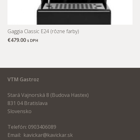
Gaggia Classic E24 (rôzne farby)
€
479.00
s DPH
VTM Gastroz
Stará Vajnorská 8 (Budova Hastex)
831 04 Bratislava
Slovensko
Telefón: 0903406089
Email: kavickar@kavickar.sk