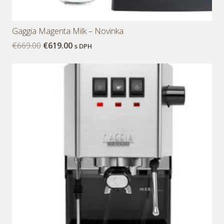
Gaggia Magenta Milk – Novinka
€
669.00
€
619.00
s DPH