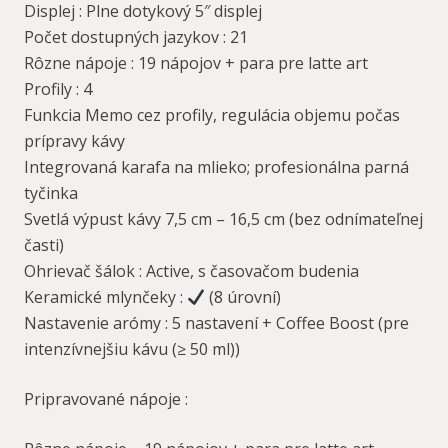
Displej : Plne dotykový 5″ displej
Počet dostupných jazykov : 21
Rôzne nápoje : 19 nápojov + para pre latte art
Profily : 4
Funkcia Memo cez profily, regulácia objemu počas
prípravy kávy
Integrovaná karafa na mlieko; profesionálna parná
tyčinka
Svetlá výpust kávy 7,5 cm – 16,5 cm (bez odnímateľnej
časti)
Ohrievač šálok : Active, s časovačom budenia
Keramické mlynčeky :
(8 úrovní)
Nastavenie arómy : 5 nastavení + Coffee Boost (pre
intenzívnejšiu kávu (≥ 50 ml))
Pripravované nápoje :