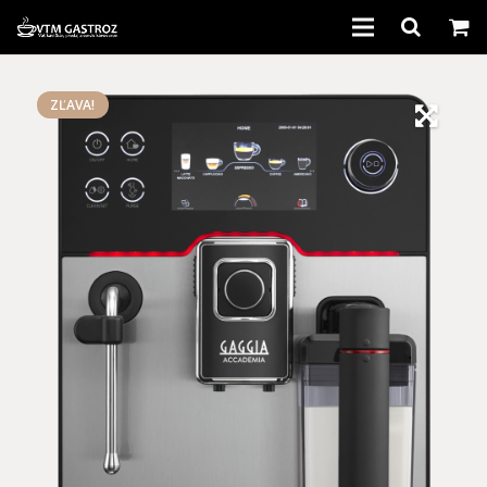
Domov
ZĽAVA!
Kávovary
Káva
Príslušenstvo
Bazár
Servis
Informácie
Kontakt