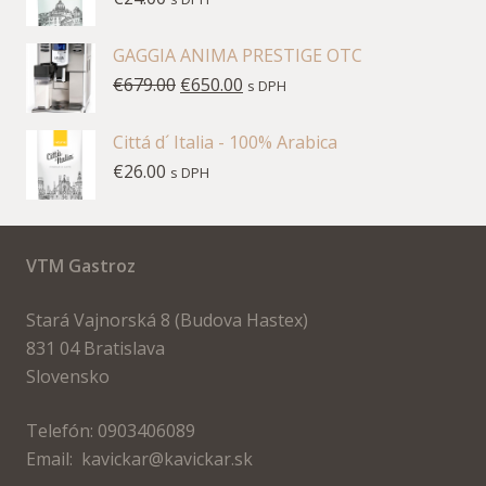
GAGGIA ANIMA PRESTIGE OTC
€
679.00
€
650.00
s DPH
Cittá d´ Italia - 100% Arabica
€
26.00
s DPH
VTM Gastroz
Stará Vajnorská 8 (Budova Hastex)
831 04 Bratislava
Slovensko
Telefón: 0903406089
Email: kavickar@kavickar.sk