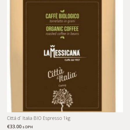
Cittá d´ Italia BIO Espresso 1kg
€
33.00
s DPH