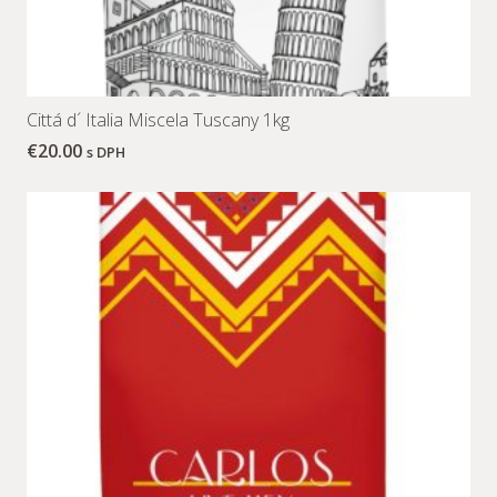
Cittá d´ Italia Miscela Tuscany 1kg
€
20.00
s DPH