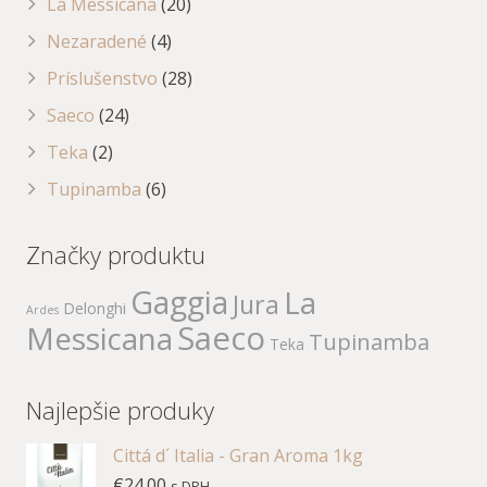
La Messicana
(20)
Nezaradené
(4)
Príslušenstvo
(28)
Saeco
(24)
Teka
(2)
Tupinamba
(6)
Značky produktu
Gaggia
La
Jura
Delonghi
Ardes
Saeco
Messicana
Tupinamba
Teka
Najlepšie produky
Cittá d´ Italia - Gran Aroma 1kg
€
24.00
s DPH