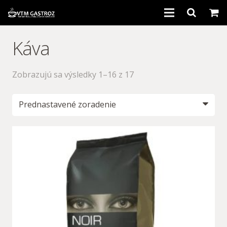
Domov
Káva
Kávovary
Zobrazujú sa výsledky 1–16 z 17
Káva
Príslušenstvo
Bazár
Servis
Informácie
Kontakt