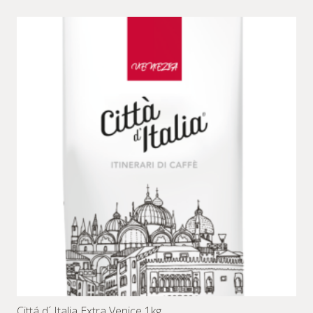
Cittá d´ Italia Extra Venice 1kg