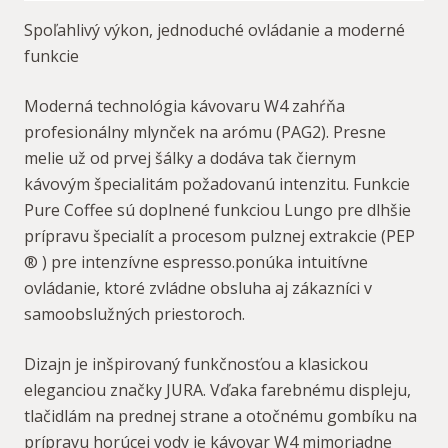
Spoľahlivý výkon, jednoduché ovládanie a moderné
funkcie
Moderná technológia kávovaru W4 zahŕňa
profesionálny mlynček na arómu (PAG2). Presne
melie už od prvej šálky a dodáva tak čiernym
kávovým špecialitám požadovanú intenzitu. Funkcie
Pure Coffee sú doplnené funkciou Lungo pre dlhšie
prípravu špecialít a procesom pulznej extrakcie (PEP
® ) pre intenzívne espresso.ponúka intuitívne
ovládanie, ktoré zvládne obsluha aj zákazníci v
samoobslužných priestoroch.
Dizajn je inšpirovaný funkčnosťou a klasickou
eleganciou značky JURA. Vďaka farebnému displeju,
tlačidlám na prednej strane a otočnému gombíku na
prípravu horúcej vody je kávovar W4 mimoriadne