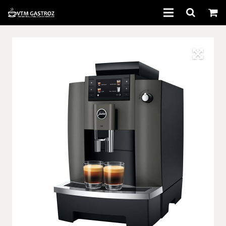
Domov
Kávovary
Káva
Príslušenstvo
Bazár
Servis
Informácie
Kontakt