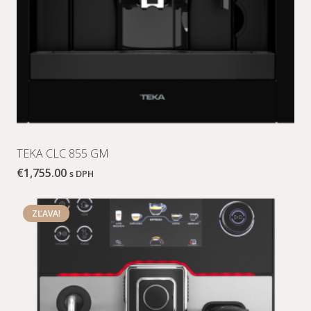
TEKA CLC 855 GM
€
1,755.00
s DPH
ZĽAVA!