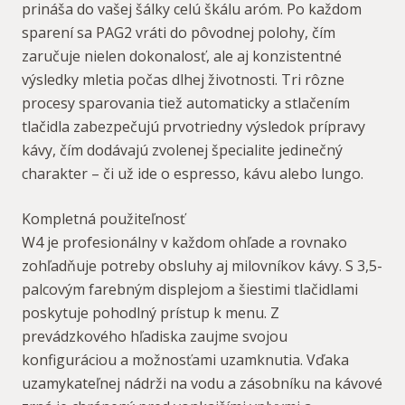
prináša do vašej šálky celú škálu aróm. Po každom
sparení sa PAG2 vráti do pôvodnej polohy, čím
zaručuje nielen dokonalosť, ale aj konzistentné
výsledky mletia počas dlhej životnosti. Tri rôzne
procesy sparovania tiež automaticky a stlačením
tlačidla zabezpečujú prvotriedny výsledok prípravy
kávy, čím dodávajú zvolenej špecialite jedinečný
charakter – či už ide o espresso, kávu alebo lungo.
Kompletná použiteľnosť
W4 je profesionálny v každom ohľade a rovnako
zohľadňuje potreby obsluhy aj milovníkov kávy. S 3,5-
palcovým farebným displejom a šiestimi tlačidlami
poskytuje pohodlný prístup k menu. Z
prevádzkového hľadiska zaujme svojou
konfiguráciou a možnosťami uzamknutia. Vďaka
uzamykateľnej nádrži na vodu a zásobníku na kávové