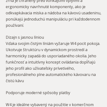
zrná je chránený pred vonkajšími vplyvmi a
ergonomicky navrhnuté komponenty, ako je
odkvapkávacia miska a nádoba na kávovú usadeninu,
ponúkajú jednoduchú manipuláciu pri každodennom
používaní.
Dizajn s jasnou líniou
Vďaka svojim čistým líniám vyžaruje W4 pocit pokoja.
Ukotvuje štruktúru v dynamickom prostredí a
harmonicky zapadá do usporiadaného okolia. Jeho
funkčnosť a intuitívny koncept ovládania dopĺňajú
jeho profil ako užívateľsky prívetivého,
profesionálneho plne automatického kávovaru na
čistú kávu
Podporuje moderné spôsoby platby
W4 je ideálne vybavený na použitie v komerčnom