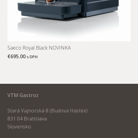
Saeco Royal Black NOVINKA
€
695.00
s DPH
VTM Gastroz
Stará Vajnorská 8 (Budova Hastex)
831 04 Bratislava
Slovensko