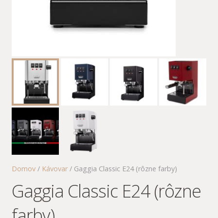
Domov
/
Kávovar
/ Gaggia Classic E24 (rôzne farby)
Gaggia Classic E24 (rôzne
farby)