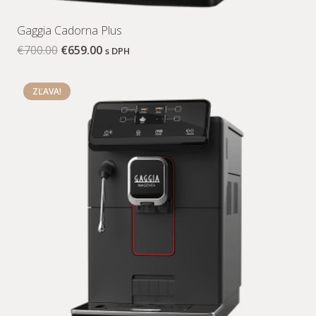
Gaggia Cadorna Plus
€
700.00
€
659.00
s DPH
ZĽAVA!