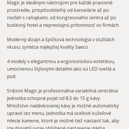
Magic je ideálnym nástrojom pre každé pracovné
prostredie, prispôsobiteľný od kancelárie až po
nocľah s raňajkami, od kongresového centra až po
butikový hotel a neprestajnú prítomnosť vo firmách.
Moderný dizajn a špičková technológia v službách
vkusu: syntéza najlepšej kvality Saeco.
4 modely s elegantnou a ergonomickou estetikou,
umocnenou štýlovými detailmi ako sú LED svetlá a
pod.
Srdcom Magic je profesionálna variabilná centrálna
jednotka schopná pojať od 8,5 do 15 g kávy.
Množstvo nadávkovanej kávy je možné automaticky
upraviť cez menu. Jednotka má oceľové kužeľové
mlecie kamene, ktoré je možné tiež nastaviť tak, aby
ste dosiahli svoje obľúbené nastavenie mletia.