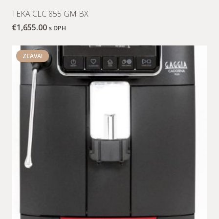
TEKA CLC 855 GM BX
€
1,655.00
s DPH
ZĽAVA!