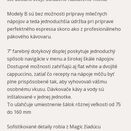
Modely B sú bez možnosti prípravy mliečnych
nápojov a teda jednoduchšia údržba pri príprave
perfektného espressa skoro ako z profesionálneho
pákového kávovaru.
7” farebný dotykový displej poskytuje jednoduchý
spôsob navigácie v menu a širokej škále nápojov.
Dostupné možnosti zahŕňajú aj flat white a dvojité
cappuccino, zatiaľ čo recepty na nápoje môžu byť
plne prispôsobené tak, aby vyhovovali vášmu
osobnému vkusu. Dávkovače kávy a vody sú
inštalované v jednej jednotke.
To uľahčuje umiestnenie šálok rôznej veľkosti od 75
do 160 mm
Sofistikované detaily robia z Magic žiadúcu