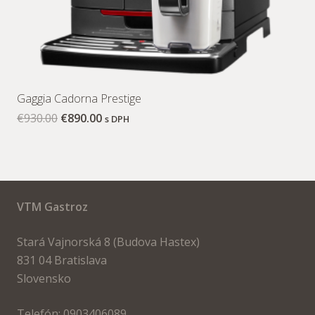
Gaggia Cadorna Prestige
€
930.00
€
890.00
s DPH
VTM Gastroz
Stará Vajnorská 8 (Budova Hastex)
831 04 Bratislava
Slovensko
Telefón: 0903406089