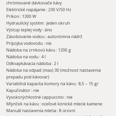
chrómované dávkovače kávy
Elektrické napájanie : 230 V/50 Hz
Príkon : 1300 W
Hydraulický systém : jeden okruh
Výstup teplej vody : áno
Zásobovanie vodou : autonómna nádrž
Prípojka vodovodu : nie
Nádoba na zrnkovú kávu : 1200 g
Nádoba na vodu : 4 l
Odkvapkávacia nádoba : 2 l
Nádoba na odpad: (max) 30 (možnosť nastavenia
prepadu pod kávovar)
Variabilná kapacita komory na kávu : 8,5 – 15 gr
Kapučinátor : nie
Vysokorýchlostné cappuccino : nie
Mlynček na kávu : oceľové kónické mlecie kamene
Manuál nastavenia mletia : 8 úrovní