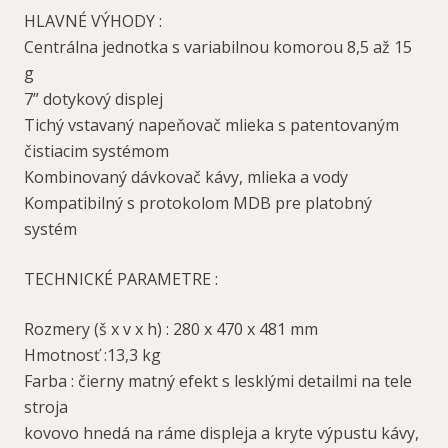
HLAVNÉ VÝHODY :
Centrálna jednotka s variabilnou komorou 8,5 až 15
g
7” dotykový displej
Tichý vstavaný napeňovač mlieka s patentovaným
čistiacim systémom
Kombinovaný dávkovač kávy, mlieka a vody
Kompatibilný s protokolom MDB pre platobný
systém
TECHNICKÉ PARAMETRE :
Rozmery (š x v x h) : 280 x 470 x 481 mm
Hmotnosť :13,3 kg
Farba : čierny matný efekt s lesklými detailmi na tele
stroja
kovovo hnedá na ráme displeja a kryte výpustu kávy,