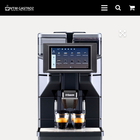
Domov
Kávovary
Káva
Príslušenstvo
Bazár
Servis
Informácie
Kontakt