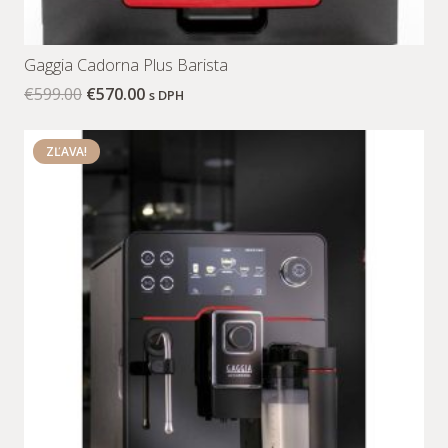
Gaggia Cadorna Plus Barista
€
599.00
€
570.00
s DPH
ZĽAVA!