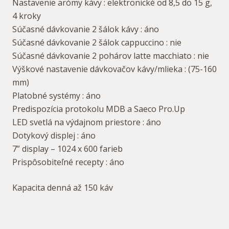
Nastavenie arómy kávy : elektronické od 8,5 do 15 g,
4 kroky
Súčasné dávkovanie 2 šálok kávy : áno
Súčasné dávkovanie 2 šálok cappuccino : nie
Súčasné dávkovanie 2 pohárov latte macchiato : nie
Výškové nastavenie dávkovačov kávy/mlieka : (75-160
mm)
Platobné systémy : áno
Predispozícia protokolu MDB a Saeco Pro.Up
LED svetlá na výdajnom priestore : áno
Dotykový displej : áno
7” display – 1024 x 600 farieb
Prispôsobiteľné recepty : áno
Kapacita denná až 150 káv