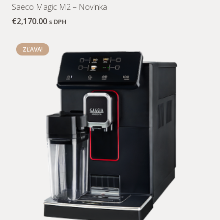
Saeco Magic M2 – Novinka
€
2,170.00
s DPH
ZĽAVA!