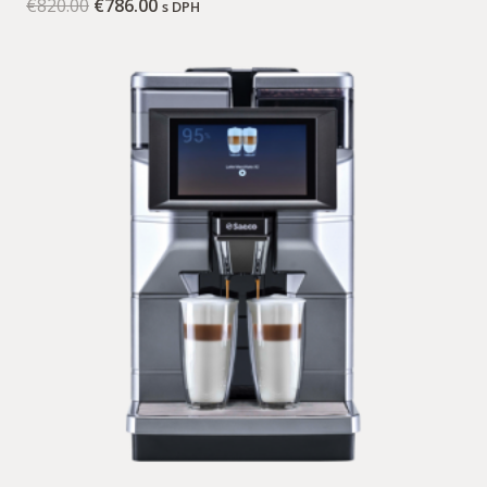
€
820.00
€
786.00
s DPH