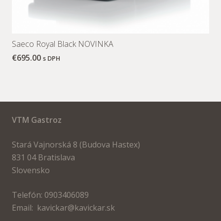
Saeco Royal Black NOVINKA
€
695.00
s DPH
VTM Gastroz
Stará Vajnorská 8 (Budova Hastex)
831 04 Bratislava
Slovensko
Telefón: 0903406089
Email: kavickar@kavickar.sk