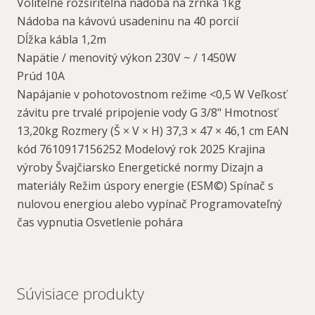
Voliteľne rozšíriteľná nádoba na zrnká 1kg
Nádoba na kávovú usadeninu na 40 porcií
Dĺžka kábla 1,2m
Napätie / menovitý výkon 230V ~ / 1450W
Prúd 10A
Napájanie v pohotovostnom režime <0,5 W Veľkosť
závitu pre trvalé pripojenie vody G 3/8" Hmotnosť
13,20kg Rozmery (Š × V × H) 37,3 × 47 × 46,1 cm EAN
kód 7610917156252 Modelový rok 2025 Krajina
výroby Švajčiarsko Energetické normy Dizajn a
materiály Režim úspory energie (ESM©) Spínač s
nulovou energiou alebo vypínač Programovateľný
čas vypnutia Osvetlenie pohára
Súvisiace produkty