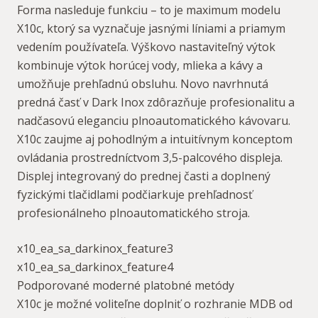
Forma nasleduje funkciu – to je maximum modelu
X10c, ktorý sa vyznačuje jasnými líniami a priamym
vedením používateľa. Výškovo nastaviteľný výtok
kombinuje výtok horúcej vody, mlieka a kávy a
umožňuje prehľadnú obsluhu. Novo navrhnutá
predná časť v Dark Inox zdôrazňuje profesionalitu a
nadčasovú eleganciu plnoautomatického kávovaru.
X10c zaujme aj pohodlným a intuitívnym konceptom
ovládania prostredníctvom 3,5-palcového displeja.
Displej integrovaný do prednej časti a doplnený
fyzickými tlačidlami podčiarkuje prehľadnosť
profesionálneho plnoautomatického stroja.
x10_ea_sa_darkinox_feature3
x10_ea_sa_darkinox_feature4
Podporované moderné platobné metódy
X10c je možné voliteľne doplniť o rozhranie MDB od