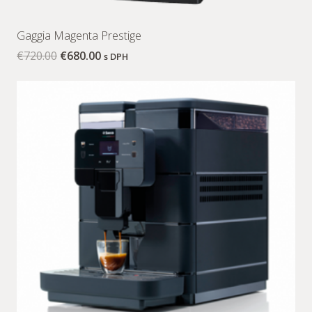
Gaggia Magenta Prestige
€
720.00
€
680.00
s DPH