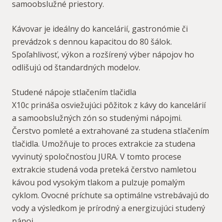
samoobslužné priestory.
Kávovar je ideálny do kancelárií, gastronómie či
prevádzok s dennou kapacitou do 80 šálok.
Spoľahlivosť, výkon a rozšírený výber nápojov ho
odlišujú od štandardných modelov.
Studené nápoje stlačením tlačidla
X10c prináša osviežujúci pôžitok z kávy do kancelárií
a samoobslužných zón so studenými nápojmi.
Čerstvo pomleté a extrahované za studena stlačením
tlačidla. Umožňuje to proces extrakcie za studena
vyvinutý spoločnosťou JURA. V tomto procese
extrakcie studená voda preteká čerstvo namletou
kávou pod vysokým tlakom a pulzuje pomalým
cyklom. Ovocné príchute sa optimálne vstrebávajú do
vody a výsledkom je prírodný a energizujúci studený
nápoj