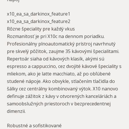
x10_ea_sa_darkinox_feature1
x10_ea_sa_darkinox_feature2
Rôzne špeciality pre každý vkus
Rozmanitosť je pri X10c na dennom poriadku.
Profesionálny plnoautomatický prístroj navrhnutý
pre skvelý pôžitok, zaujme 35 kávovými špecialitami.
Repertoár siaha od kávových klasík, akými sú
espresso a cappuccino, cez dvojité kávové špeciality s
mliekom, ako je latte macchiato, až po obľúbené
studené nápoje. Ako obvykle, stlačením tlačidla do
šálky cez centrálny kombinovaný výtok. X10 nanovo
definuje zážitok z kávy v otvorených kanceláriách a
samoobslužných priestoroch v bezprecedentnej
dimenzii.
Robustné a sofistikované