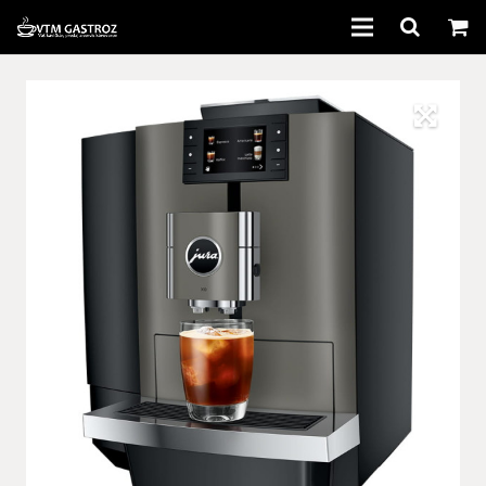
Domov
Kávovary
Káva
Príslušenstvo
Bazár
Servis
Informácie
Kontakt