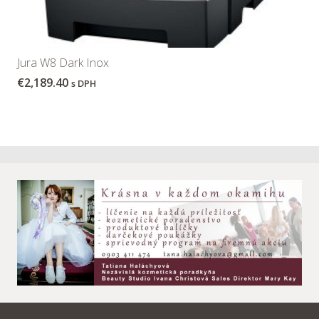
Jura W8 Dark Inox
€
2,189.40
s DPH