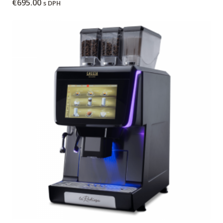
€
695.00
s DPH