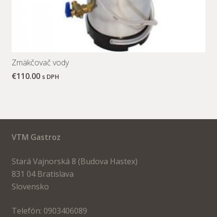
Zmäkčovač vody
€
110.00
s DPH
VTM Gastroz
Stará Vajnorská 8 (Budova Hastex)
831 04 Bratislava
Slovensko
Telefón: 0903406089