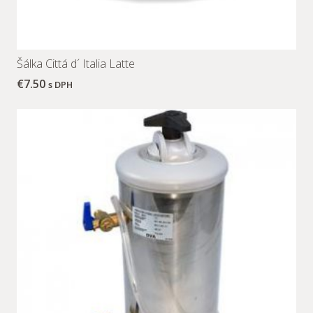
Šálka Cittá d´ Italia Latte
€
7.50
s DPH