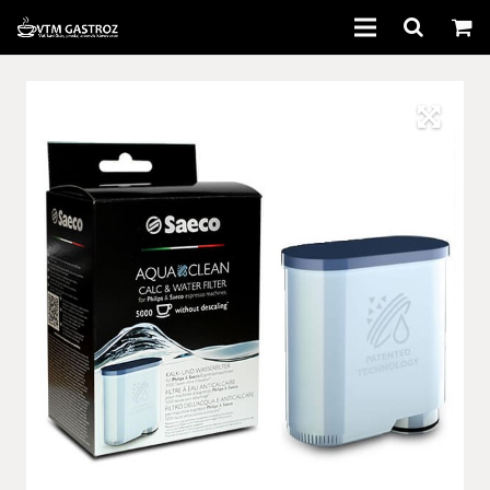
Domov
Kávovary
Káva
Príslušenstvo
Bazár
Servis
Informácie
Kontakt